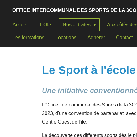
Passer
OFFICE INTERCOMMUNAL DES SPORTS DE LA 3CO
au
contenu
Accueil
L'OIS
Nos activités
Aux côtés des 
principal
Les formations
Locations
Adhérer
Contact
Le Sport à l'école
Une initiative conventionn
L'Office Intercommunal des Sports de la 3C
2023, d'une convention
de partenariat, avec
Centre Ouest de l'île.
La découverte des différents sports dès le 