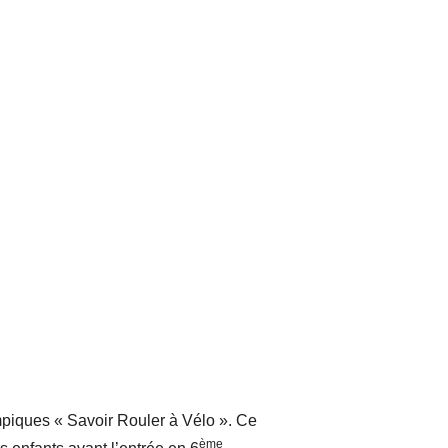
.
mpiques « Savoir Rouler à Vélo ». Ce
ème