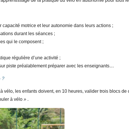
apprentissage de la pratique du vélo en autonomie pour tous les
 capacité motrice et leur autonomie dans leurs actions ;
sations durant les séances ;
ces qui le composent ;
tique régulière d’une activité ;
u sur piste préalablement préparer avec les enseignants…
» ?
 à vélo, les enfants doivent, en 10 heures, valider trois blocs 
ouler à vélo
»
.