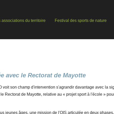
associations du territoire
Festival des sports de nature
ée avec le Rectorat de Mayotte
O voit son champ d'intervention s'agrandir davantage avec la s
 le Rectorat de Mayotte, relative au
« projet sport à l'école » p
plus jeunes âges, une mission de l'OIS articulée en deux phases