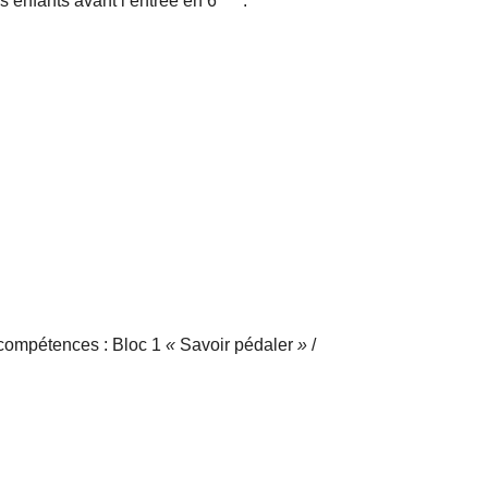
 enfants avant l’entrée en 6
.
de compétences : Bloc 1
«
Savoir pédaler
»
/